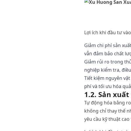
Lợi
ích
khi
đầu
tư
vào
Giảm
chi
phí
sản
xuấ
vẫn
đảm
bảo
chất
lư
Giảm
rủi
ro
trong
th
nghiệp
kiểm
tra
,
điề
Tiết
kiệm
nguyên
vật
phí
và
tối
ưu
hóa
qu
1.2.
Sản
xuất
Tự
động
hóa
bằng
ro
không
chỉ
thay
thế
n
yêu
cầu
kỹ
thuật
cao