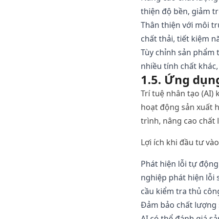
thiện
độ
bền
,
giảm
t
Thân
thiện
với
môi
t
chất
thải
,
tiết
kiệm
n
Tùy
chỉnh
sản
phẩm
nhiều
tính
chất
khác
1.5.
Ứng
dụn
Trí
tuệ
nhân
tạo
(AI)
hoạt
động
sản
xuất
h
trình
,
nâng
cao
chất
Lợi
ích
khi
đầu
tư
vào
Phát
hiện
lỗi
tự
động
nghiệp
phát
hiện
lỗi
cầu
kiểm
tra
thủ
côn
Đảm
bảo
chất
lượng
AI
có
thể
đánh
giá
sả