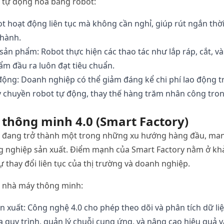
tự
động
hóa
bằng
robot:
ot
hoạt
động
liên
tục
mà
không
cần
nghỉ
,
giúp
rút
ngắn
thờ
hành
.
sản
phẩm
:
Robot
thực
hiện
các
thao
tác
như
lắp
ráp
,
cắt
,
và
ẩm
đầu
ra
luôn
đạt
tiêu
chuẩn
.
động
:
Doanh
nghiệp
có
thể
giảm
đáng
kể
chi
phí
lao
động
t
y
chuyền
robot
tự
động
,
thay
thế
hàng
trăm
nhân
công
tro
thông
minh
4.0 (Smart Factory)
đang
trở
thành
một
trong
những
xu
hướng
hàng
đầu
,
ma
g
nghiệp
sản
xuất
.
Điểm
mạnh
của
Smart Factory
nằm
ở
kh
ự
thay
đổi
liên
tục
của
thị
trường
và
doanh
nghiệp
.
nhà
máy
thông
minh
:
ản
xuất
:
Công
nghệ
4.0
cho
phép
theo
dõi
và
phân
tích
dữ
li
a
quy
trình
,
quản
lý
chuỗi
cung
ứng
,
và
nâng
cao
hiệu
quả
v