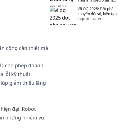
Vietnam Medipharm
Expo
VILOG 2025: Đột phá
chuyển đổi số, kiến tạo
logistics xanh
ân
công
cần
thiết
mà
3D
cho
phép
doanh
đa
lỗi
kỹ
thuật
.
giúp
giảm
thiểu
lãng
hiện
đại
. Robot
ận
những
nhiệm
vụ