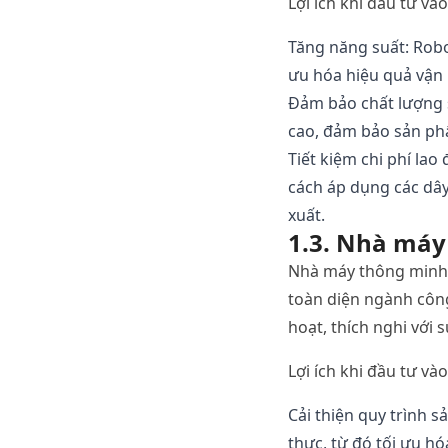
Lợi
ích
khi
đầu
tư
vào
Tăng
năng
suất
:
Rob
ưu
hóa
hiệu
quả
vận
Đảm
bảo
chất
lượng
cao
,
đảm
bảo
sản
ph
Tiết
kiệm
chi
phí
lao
cách
áp
dụng
các
dâ
xuất
.
1.3. Nhà
máy
Nhà
máy
thông
minh
toàn
diện
ngành
côn
hoạt
,
thích
nghi
với
s
Lợi
ích
khi
đầu
tư
vào
Cải
thiện
quy
trình
s
thực
,
từ
đó
tối
ưu
hó