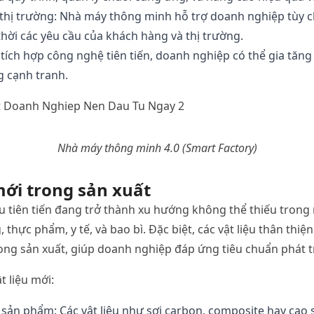
thị
trường
:
Nhà
máy
thông
minh
hỗ
trợ
doanh
nghiệp
tùy
c
thời
các
yêu
cầu
của
khách
hàng
và
thị
trường
.
tích
hợp
công
nghệ
tiên
tiến
,
doanh
nghiệp
có
thể
gia
tăng
g
cạnh
tranh
.
Nhà
máy
thông
minh
4.0 (Smart Factory)
mới
trong
sản
xuất
ệu
tiên
tiến
đang
trở
thành
xu
hướng
không
thể
thiếu
trong
g
,
thực
phẩm
, y
tế
,
và
bao
bì
.
Đặc
biệt
,
các
vật
liệu
thân
thiện
ong
sản
xuất
,
giúp
doanh
nghiệp
đáp
ứng
tiêu
chuẩn
phát
t
ật
liệu
mới
:
sản
phẩm
:
Các
vật
liệu
như
sợi
carbon, composite hay
cao