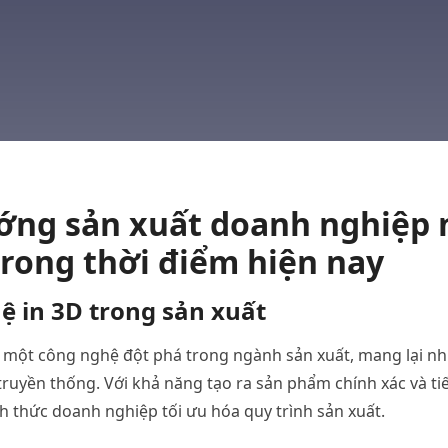
ớng
sản
xuất
doanh
nghiệp
trong
thời
điểm
hiện
nay
hệ
in 3D
trong
sản
xuất
một
công
nghệ
đột
phá
trong
ngành
sản
xuất
,
mang
lại
nh
truyền
thống
.
Với
khả
năng
tạo
ra
sản
phẩm
chính
xác
và
ti
ch
thức
doanh
nghiệp
tối
ưu
hóa
quy
trình
sản
xuất
.