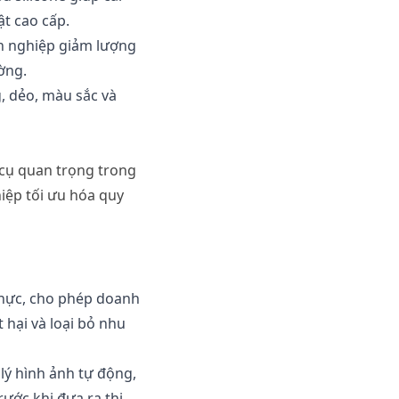
ật
cao
cấp
.
h
nghiệp
giảm
lượng
ờng
.
g
,
dẻo
,
màu
sắc
và
cụ
quan
trọng
trong
iệp
tối
ưu
hóa
quy
hực
,
cho
phép
doanh
t
hại
và
loại
bỏ
nhu
lý
hình
ảnh
tự
động
,
rước
khi
đưa
ra
thị