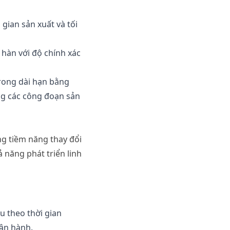
i
gian
sản
xuất
và
tối
hàn
với
độ
chính
xác
rong
dài
hạn
bằng
ng
các
công
đoạn
sản
ng
tiềm
năng
thay
đổi
ả
năng
phát
triển
linh
ệu
theo
thời
gian
ận
hành
.