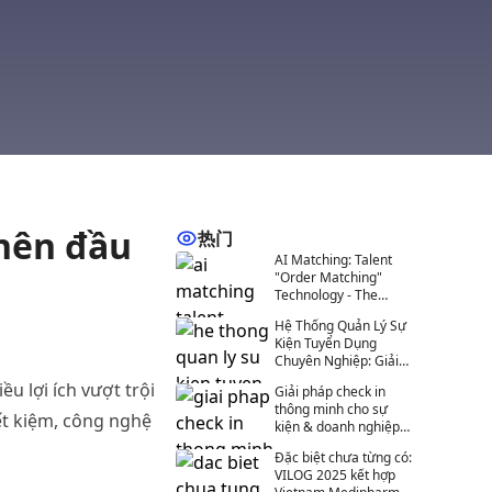
nên
đầu
热门
AI Matching: Talent
"Order Matching"
Technology - The
Future of Recruitment
Hệ Thống Quản Lý Sự
at Events
Kiện Tuyển Dụng
Chuyên Nghiệp: Giải
Pháp Toàn Diện Cho
iều
lợi
ích
vượt
trội
Giải pháp check in
Tuyển Dụng 4.0
thông minh cho sự
ết
kiệm
,
công
nghệ
kiện & doanh nghiệp
hiện đại
Đặc biệt chưa từng có:
VILOG 2025 kết hợp