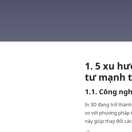
1.
5 xu
hư
tư
mạnh
1.1. Công
ng
In 3D
đang
trở
thành
so
với
phương
pháp
này
giúp
thay
đổi
cá