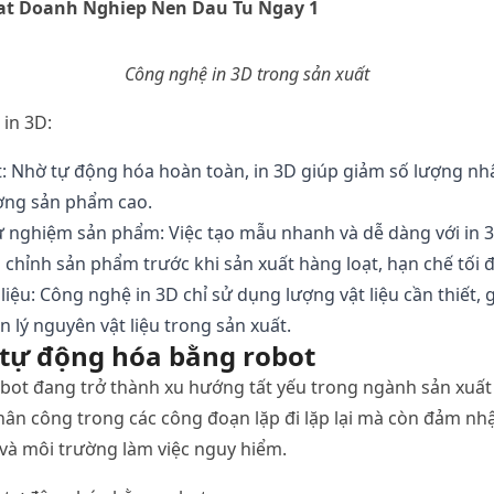
Công
nghệ
in 3D
trong
sản
xuất
in 3D:
t
:
Nhờ
tự
động
hóa
hoàn
toàn
, in 3D
giúp
giảm
số
lượng
nh
ợng
sản
phẩm
cao
.
ử
nghiệm
sản
phẩm
:
Việc
tạo
mẫu
nhanh
và
dễ
dàng
với
in 
u
chỉnh
sản
phẩm
trước
khi
sản
xuất
hàng
loạt
,
hạn
chế
tối
liệu
:
Công
nghệ
in 3D
chỉ
sử
dụng
lượng
vật
liệu
cần
thiết
,
ản
lý
nguyên
vật
liệu
trong
sản
xuất
.
tự
động
hóa
bằng
robot
bot
đang
trở
thành
xu
hướng
tất
yếu
trong
ngành
sản
xuất
hân
công
trong
các
công
đoạn
lặp
đi
lặp
lại
mà
còn
đảm
nh
và
môi
trường
làm
việc
nguy
hiểm
.