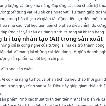
rọng
lượng
và
tăng
khả
năng
đáp
ứng
các
tiêu
chuẩn
kỹ
thu
rường
:
Sử
dụng
vật
liệu
tái
chế
hoặc
vật
liệu
xanh
giúp
doan
ăng
lượng
hóa
thạch
và
giảm
tác
động
tiêu
cực
đến
môi
trư
theo
nhu
cầu
:
Vật
liệu
tiên
tiến
cho
phép
điều
chỉnh
độ
cứn
,
đáp
ứng
các
yêu
cầu
đa
dạng
từ
thị
trường
và
khách
hàng
.
g
trí
tuệ
nhân
tạo
(AI)
trong
sản
xuất
không
chỉ
là
công
nghệ
của
tương
lai
mà
đã
trở
thành
công
iện
đại
. AI
mang
lại
những
cải
tiến
đáng
kể
,
giúp
doanh
ngh
lượng
sản
phẩm
và
tiết
kiệm
chi
phí
.
AI
trong
sản
xuất
:
:
AI
có
khả
năng
tự
học
và
phân
tích
dữ
liệu
theo
thời
gian
t
sớm
trong
quy
trình
sản
xuất
.
Điều
này
giúp
giảm
thiểu
thiệ
g
.
sản
phẩm
:
Nhờ
các
thuật
toán
tiên
tiến
như
cảm
biến
và
xử
n
phẩm
một
cách
chính
xác
,
đảm
bảo
chất
lượng
cao
nhất
t