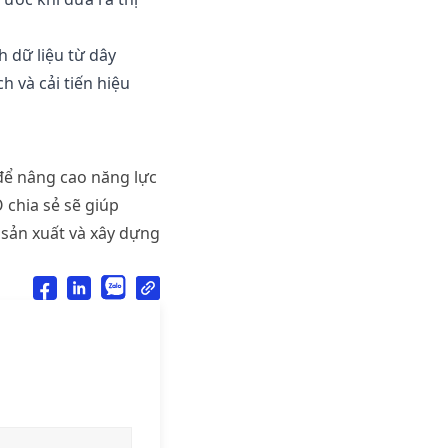
ch
dữ
liệu
từ
dây
ch
và
cải
tiến
hiệu
để
nâng
cao
năng
lực
O
chia
sẻ
sẽ
giúp
sản
xuất
và
xây
dựng