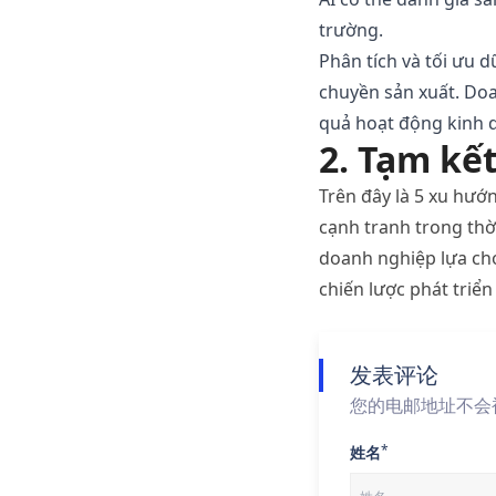
trường
.
Phân
tích
và
tối
ưu
d
chuyền
sản
xuất
. Do
quả
hoạt
động
kinh
2.
Tạm
kế
Trên
đây
là
5 xu
hướ
cạnh
tranh
trong
thờ
doanh
nghiệp
lựa
ch
chiến
lược
phát
triển
发表评论
您的电邮地址不会
*
姓名