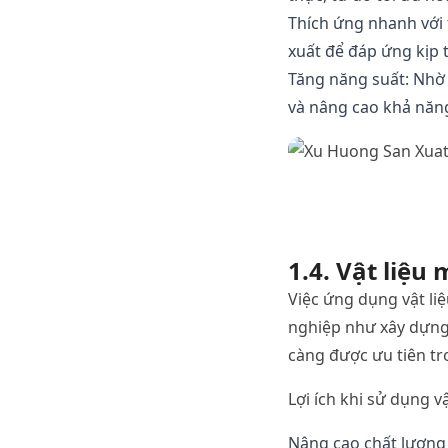
Thích
ứng
nhanh
với
xuất
để
đáp
ứng
kịp
Tăng
năng
suất
:
Nhờ
và
nâng
cao
khả
năn
1.4.
Vật
liệu
Việc
ứng
dụng
vật
li
nghiệp
như
xây
dựn
càng
được
ưu
tiên
tr
Lợi
ích
khi
sử
dụng
v
Nâng
cao
chất
lượng