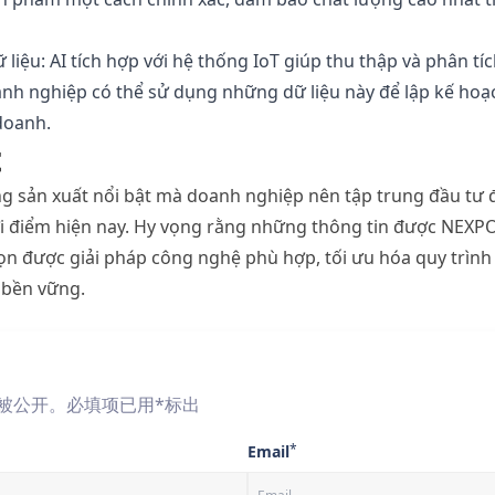
ữ
liệu
:
AI
tích
hợp
với
hệ
thống
IoT
giúp
thu
thập
và
phân
tí
anh
nghiệp
có
thể
sử
dụng
những
dữ
liệu
này
để
lập
kế
hoạ
doanh
.
t
ng
sản
xuất
nổi
bật
mà
doanh
nghiệp
nên
tập
trung
đầu
tư
i
điểm
hiện
nay. Hy
vọng
rằng
những
thông
tin
được
NEXP
ọn
được
giải
pháp
công
nghệ
phù
hợp
,
tối
ưu
hóa
quy
trình
bền
vững
.
被公开。必填项已用*标出
*
Email