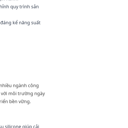
hỉnh
quy
trình
sản
đáng
kể
năng
suất
nhiều
ngành
công
với
môi
trường
ngày
riển
bền
vững
.
su
silicone
giúp
cải