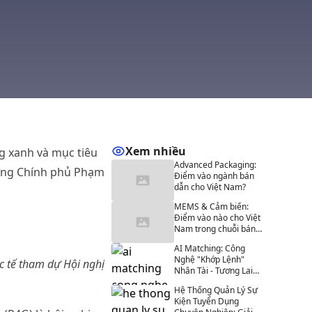
Xem nhiều
ng xanh và mục tiêu
Advanced Packaging:
ướng Chính phủ Phạm
Điểm vào ngành bán
dẫn cho Việt Nam?
MEMS & Cảm biến:
Điểm vào nào cho Việt
Nam trong chuỗi bán
dẫn?
AI Matching: Công
Nghệ "Khớp Lệnh"
c tế tham dự Hội nghị
Nhân Tài - Tương Lai
Của Tuyển Dụng Tại
Hệ Thống Quản Lý Sự
Sự Kiện
Kiện Tuyển Dụng