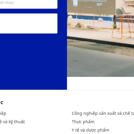
ỤC
iệp
Công nghiệp sản xuất và chế t
 và kỹ thuật
Thực phẩm
Y tế và dược phẩm