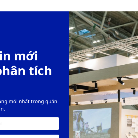
in mới
phân tích
ớng mới nhất trong quản
ạn.