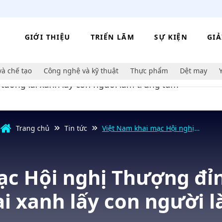
GIỚI THIỆU
TRIỂN LÃM
SỰ KIỆN
GIẢ
và chế tạo
Công nghệ và kỹ thuật
Thực phẩm
Dệt may
Trang chủ
Tin tức
Việt Nam khai mạc Hội nghị
Thượng đỉnh P4G 2025: Định hình
tương lai xanh lấy con người làm
trung tâm
ạc Hội nghị Thượng đỉn
ai xanh lấy con người 