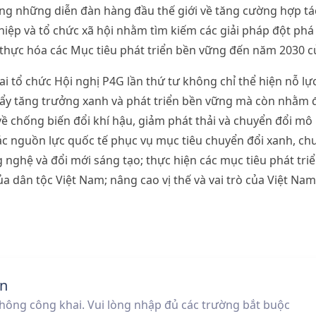
rong những diễn đàn hàng đầu thế giới về tăng cường hợp tác
iệp và tổ chức xã hội nhằm tìm kiếm các giải pháp đột phá
thực hóa các Mục tiêu phát triển bền vững đến năm 2030 c
ai tổ chức Hội nghị P4G lần thứ tư không chỉ thể hiện nỗ lự
đẩy tăng trưởng xanh và phát triển bền vững mà còn nhằm 
về chống biến đổi khí hậu, giảm phát thải và chuyển đổi mô
c nguồn lực quốc tế phục vụ mục tiêu chuyển đổi xanh, chu
g nghệ và đổi mới sáng tạo; thực hiện các mục tiêu phát tri
 dân tộc Việt Nam; nâng cao vị thế và vai trò của Việt Nam
ận
không công khai. Vui lòng nhập đủ các trường bắt buộc