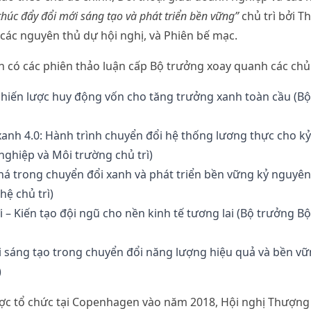
thúc đẩy đổi mới sáng tạo và phát triển bền vững”
chủ trì bởi T
ác nguyên thủ dự hội nghị, và Phiên bế mạc.
òn có các phiên thảo luận cấp Bộ trưởng xoay quanh các chủ
 chiến lược huy động vốn cho tăng trưởng xanh toàn cầu (Bộ
xanh 4.0: Hành trình chuyển đổi hệ thống lương thực cho 
ghiệp và Môi trường chủ trì)
á trong chuyển đổi xanh và phát triển bền vững kỷ nguyên
ệ chủ trì)
 – Kiến tạo đội ngũ cho nền kinh tế tương lai (Bộ trưởng B
i sáng tạo trong chuyển đổi năng lượng hiệu quả và bền v
)
được tổ chức tại Copenhagen vào năm 2018, Hội nghị Thượn