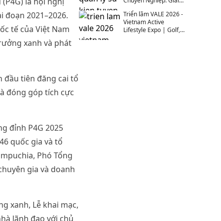
(P4G) là hội nghị
Chuyên Nghiệp: Giải
Pháp Toàn Diện Cho
ai đoạn 2021–2026.
Triển lãm VALE 2026 -
Tuyển Dụng 4.0
Vietnam Active
uốc tế của Việt Nam
Lifestyle Expo | Golf,
Diving, Outdoor
rưởng xanh và phát
 đầu tiên đăng cai tổ
và đóng góp tích cực
ng đỉnh P4G 2025
46 quốc gia và tổ
Campuchia, Phó Tổng
 chuyên gia và doanh
ng xanh, Lễ khai mạc,
nhà lãnh đạo với chủ