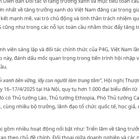
 Diễn đàn Đối tác vì tăng trưởng xanh và mục tiêu toàn cầu 
n nhất về tăng trưởng xanh do Việt Nam đăng cai trong gi
 kết mạnh mẽ, vai trò chủ động và tinh thần trách nhiệm q
 cũng như trong các nỗ lực toàn cầu nhằm thúc đẩy tăng t
h viên sáng lập và đối tác chính thức của P4G, Việt Nam lần
o này, đánh dấu mốc quan trọng trong tiến trình hội nhập 
cầu.
i xanh bền vững, lấy con người làm trung tâm”
, Hội nghị Thượ
y 16–17/4/2025 tại Hà Nội, quy tụ hơn 1.000 đại biểu đến từ 
 đó có Thủ tướng Lào, Thủ tướng Ethiopia, Phó Thủ tướng 
, cùng nhiều bộ trưởng, lãnh đạo tổ chức quốc tế, học giả,
ị gồm nhiều hoạt động nổi bật như: Triển lãm về tăng trưở
cao theo chủ đề chính, Đối thoại giữa doanh nghiệp và các 