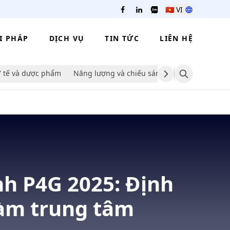
🇻🇳
VI
I PHÁP
DỊCH VỤ
TIN TỨC
LIÊN HỆ
Y tế và dược phẩm
Năng lượng và chiếu sáng
Bao bì
Khoa
h P4G 2025: Định
làm trung tâm