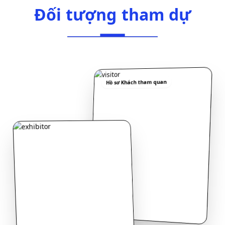
Đối tượng tham dự
Đ
ố
i
t
ư
ợ
n
g
t
h
a
m
d
ự
Hồ sơ Khách tham quan