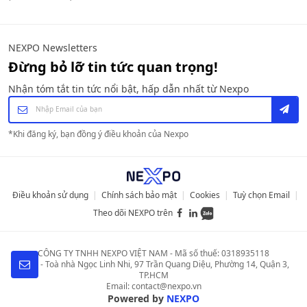
NEXPO Newsletters
Đừng bỏ lỡ tin tức quan trọng!
Nhận tóm tắt tin tức nổi bật, hấp dẫn nhất từ Nexpo
*
Khi đăng ký, bạn đồng ý điều khoản của Nexpo
Điều khoản sử dụng
|
Chính sách bảo mật
|
Cookies
|
Tuỳ chọn Email
|
Theo dõi NEXPO trên
CÔNG TY TNHH NEXPO VIỆT NAM
-
Mã số thuế: 0318935118
Lầu 4 - Toà nhà Ngọc Linh Nhi
,
97 Trần Quang Diệu, Phường 14, Quận 3,
TP.HCM
Email:
contact@nexpo.vn
Powered by
NEXPO