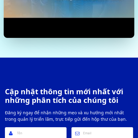
Cập nhật thông tin mới nhất với
những phân tích của chúng tôi
Đăng ký ngay để nhận những mẹo và xu hướng mới nhất
trong quản lý triển lãm, trực tiếp gửi đến hộp thư của bạn.