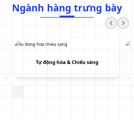
Ngành hàng trưng bày
N
g
à
n
h
h
à
n
g
t
r
ư
n
g
b
à
y
Tự động hóa & Chiếu sáng