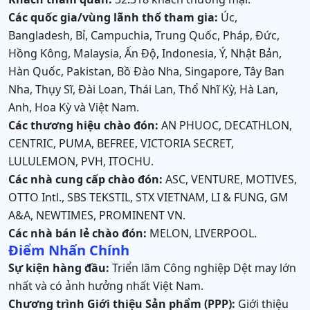
Các quốc gia/vùng lãnh thổ tham gia:
Úc,
Bangladesh, Bỉ, Campuchia, Trung Quốc, Pháp, Đức,
Hồng Kông, Malaysia, Ấn Độ, Indonesia, Ý, Nhật Bản,
Hàn Quốc, Pakistan, Bồ Đào Nha, Singapore, Tây Ban
Nha, Thụy Sĩ, Đài Loan, Thái Lan, Thổ Nhĩ Kỳ, Hà Lan,
Anh, Hoa Kỳ và Việt Nam.
Các thương hiệu chào đón:
AN PHUOC, DECATHLON,
CENTRIC, PUMA, BEFREE, VICTORIA SECRET,
LULULEMON, PVH, ITOCHU.
Các nhà cung cấp chào đón:
ASC, VENTURE, MOTIVES,
OTTO Intl., SBS TEKSTIL, STX VIETNAM, LI & FUNG, GM
A&A, NEWTIMES, PROMINENT VN.
Các nhà bán lẻ chào đón:
MELON, LIVERPOOL.
Điểm Nhấn Chính
Sự kiện hàng đầu:
Triển lãm Công nghiệp Dệt may lớn
nhất và có ảnh hưởng nhất Việt Nam.
Chương trình Giới thiệu Sản phẩm (PPP):
Giới thiệu