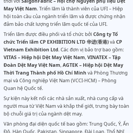
thời với
SaigonFabric – Hội chợ Nguyên phụ liệu Dệt
May Việt Nam
. Triển lãm là thành viên của UFI – Hiệp
hội toàn cầu của ngành triển lãm và được chứng nhận
đảm bảo chất lượng triển lãm quốc tế của UFI.
Triển lãm được điều phối và tổ chức bởi
Công ty Tổ
chức Triển lãm CP EXHIBITION LTD 华进(香港)
và
CP
Vietnam Exhibition Ltd
. Các đơn vị bảo trợ bao gồm:
VITAS – Hiệp hội Dệt May Việt Nam
,
VINATEX – Tập
Đoàn Dệt May Việt Nam
,
AGTEK – Hiệp hội Dệt May
Thời Trang Thành phố Hồ Chí Minh
và Phòng Thương
mại và Công nghiệp Việt Nam (VCCI-HCM) – Phòng
Quan hệ Quốc tế.
Sự kiện này kết nối các nhà sản xuất, nhà cung cấp và
người mua từ Việt Nam và khắp thế giới, trưng bày toàn
bộ chuỗi giá trị của ngành dệt may.
Văn phòng đại diện quốc tế bao gồm: Trung Quốc, Ý, Ấn
Độ, Hàn Quốc, Pakistan, Singapore, Đài Loan, Thổ Nhĩ