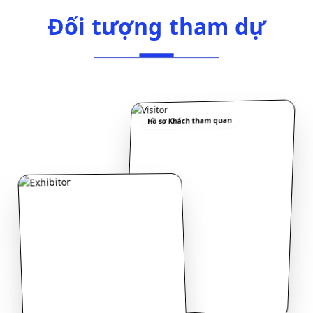
Đối tượng tham dự
Đ
ố
i
t
ư
ợ
n
g
t
h
a
m
d
ự
Hồ sơ Khách tham quan