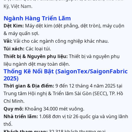
Kỳ, Việt Nam.
Ngành Hàng Triển Lãm
Dệt Kim:
Máy dệt kim (dệt phẳng, dệt tròn), máy cuộn
& máy quấn sợi.
Vải:
Vải cho các ngành công nghiệp khác nhau.
Túi xách:
Các loại túi.
Thiết bị & Nguyên phụ liệu:
Thiết bị và nguyên phụ
liệu ngành dệt may toàn diện.
Thống Kê Nổi Bật (SaigonTex/SaigonFabric
2025)
Thời gian & Địa điểm:
9 đến 12 tháng 4 năm 2025 tại
Trung tâm Hội nghị & Triển lãm Sài Gòn (SECC), TP. Hồ
Chí Minh.
Quy mô:
Khoảng 34.000 mét vuông.
Nhà triển lãm:
1.068 đơn vị từ 26 quốc gia và vùng lãnh
thổ.
Khách tham quan:
32.318 khách thương mại.