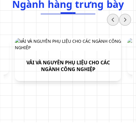
Ngành hàng trưng bày
N
g
à
n
h
h
à
n
g
t
r
ư
n
g
b
à
y
VẢI VÀ NGUYÊN PHỤ LIỆU CHO CÁC
NGÀNH CÔNG NGHIỆP