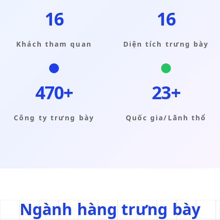
16
16
Khách tham quan
Diện tích trưng bày
470+
23+
Công ty trưng bày
Quốc gia/Lãnh thổ
Ngành hàng trưng bày
N
g
à
n
h
h
à
n
g
t
r
ư
n
g
b
à
y