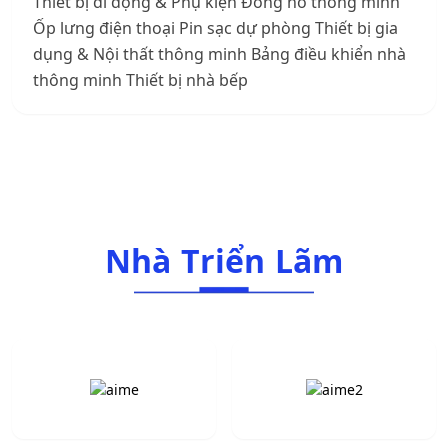
Thiết bị di động & Phụ kiện Đồng hồ thông minh
Ốp lưng điện thoại Pin sạc dự phòng Thiết bị gia
dụng & Nội thất thông minh Bảng điều khiển nhà
thông minh Thiết bị nhà bếp
Nhà Triển Lãm
N
h
à
T
r
i
ể
n
L
ã
m