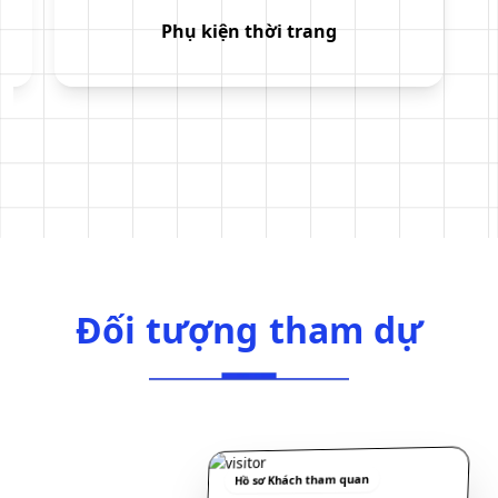
Phụ kiện thời trang
Đối tượng tham dự
Đ
ố
i
t
ư
ợ
n
g
t
h
a
m
d
ự
Hồ sơ Khách tham quan