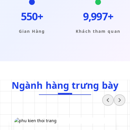
550+
9,999+
Gian Hàng
Khách tham quan
Ngành hàng trưng bày
N
g
à
n
h
h
à
n
g
t
r
ư
n
g
b
à
y