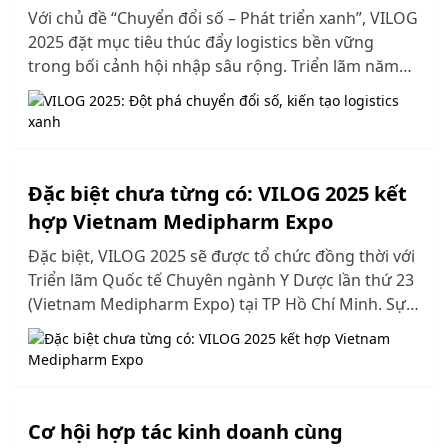
Với chủ đề “Chuyển đổi số – Phát triển xanh”, VILOG
2025 đặt mục tiêu thúc đẩy logistics bền vững
trong bối cảnh hội nhập sâu rộng. Triển lãm năm
nay sẽ tập trung trưng bày các giải pháp công nghệ
tiên tiến, từ tự động hóa, trí tuệ nhân tạo (AI), đến
chuỗi cung ứng tích hợp IoT và vận tải thân thiện
với môi trường.
Đặc biệt chưa từng có: VILOG 2025 kết
hợp Vietnam Medipharm Expo
Đặc biệt, VILOG 2025 sẽ được tổ chức đồng thời với
Triển lãm Quốc tế Chuyên ngành Y Dược lần thứ 23
(Vietnam Medipharm Expo) tại TP Hồ Chí Minh. Sự
kết hợp này mang lại cơ hội đặc biệt cho các doanh
nghiệp tham gia hai sự kiện tìm hiểu lẫn nhau, tìm
kiếm đối tác tiềm năng và tối ưu hoá quy trình
chuỗi cung ứng ngành Dược phẩm và Thiết bị y tế.
Cơ hội hợp tác kinh doanh cùng