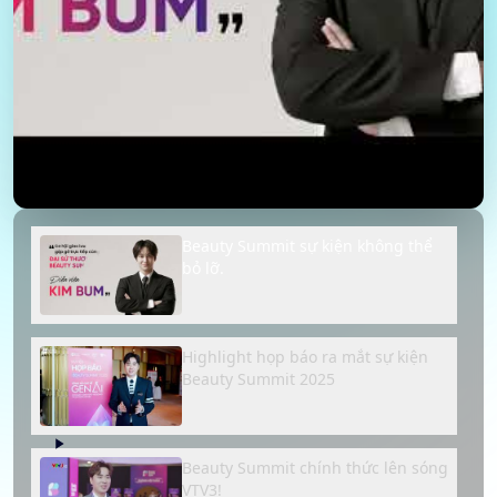
Beauty Summit sự kiện không thể
bỏ lỡ.
Highlight họp báo ra mắt sự kiện
Beauty Summit 2025
Beauty Summit chính thức lên sóng
VTV3!