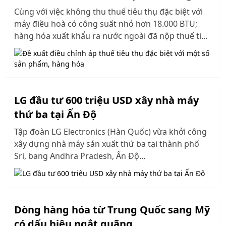
hóa
Cùng với việc không thu thuế tiêu thụ đặc biệt với
máy điều hoà có công suất nhỏ hơn 18.000 BTU;
hàng hóa xuất khẩu ra nước ngoài đã nộp thuế tiêu
thụ đặc biệt bị phía nước ngoài trả lại khi nhập
khẩu.., dự thảo Luật Thuế tiêu thụ đặc biệt (sửa đổi)
cũng chỉnh lý mức thuế suất với mặt hàng xe ô tô
pick-up, điều chỉnh phương án áp dụng mức thuế
thuế suất với mặt hàng rượu bia bắt đầu từ năm
LG đầu tư 600 triệu USD xây nhà máy
2027…
thứ ba tại Ấn Độ
Tập đoàn LG Electronics (Hàn Quốc) vừa khởi công
xây dựng nhà máy sản xuất thứ ba tại thành phố
Sri, bang Andhra Pradesh, Ấn Độ…
Dòng hàng hóa từ Trung Quốc sang Mỹ
có dấu hiệu ngắt quãng