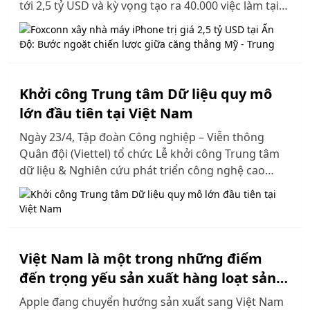
tới 2,5 tỷ USD và kỳ vọng tạo ra 40.000 việc làm tại
địa phương...
Khởi công Trung tâm Dữ liệu quy mô
lớn đầu tiên tại Việt Nam
Ngày 23/4, Tập đoàn Công nghiệp – Viễn thông
Quân đội (Viettel) tổ chức Lễ khởi công Trung tâm
dữ liệu & Nghiên cứu phát triển công nghệ cao
Viettel tại Khu Công nghiệp Tân Phú Trung, huyện
Củ Chi, Thành phố Hồ Chí Minh. Đây sẽ là trung tâm
dữ liệu (TTDL) quy mô siêu lớn, thuộc Top 10 khu
vực Đông Nam Á.
Việt Nam là một trong những điểm
đến trọng yếu sản xuất hàng loạt sản
phẩm của Apple
Apple đang chuyển hướng sản xuất sang Việt Nam