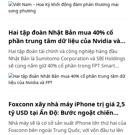
lý những vấn đề Hoa Kỳ quan tâm, cùng với Hoa Kỳ
tìm ra các giải pháp hợp lý để hai bên cùng có lợi,
trên tinh thần lợi ích hài hòa, rủi ro chia sẻ”...
Hai tập đoàn Nhật Bản mua 40% cổ
phần trung tâm dữ liệu của Nvidia và
FPT
Hai tập đoàn tài chính và công nghiệp hàng đầu
Nhật Bản là Sumitomo Corporation và SBI Holdings
sẽ cùng nắm giữ 40% cổ phần trong FPT Smart
Cloud Japan, đơn vị vận hành trung tâm dữ liệu trí
tuệ nhân tạo (AI) tại Nhật Bản do FPT hợp tác với
Nvidia phát triển…
Foxconn xây nhà máy iPhone trị giá 2,5
tỷ USD tại Ấn Độ: Bước ngoặt chiến
lược giữa căng thẳng Mỹ - Trung
Nhà máy sẽ là cơ sở sản xuất iPhone lớn thứ hai của
Foxconn bên ngoài Trung Quốc, với vốn đầu tư lên