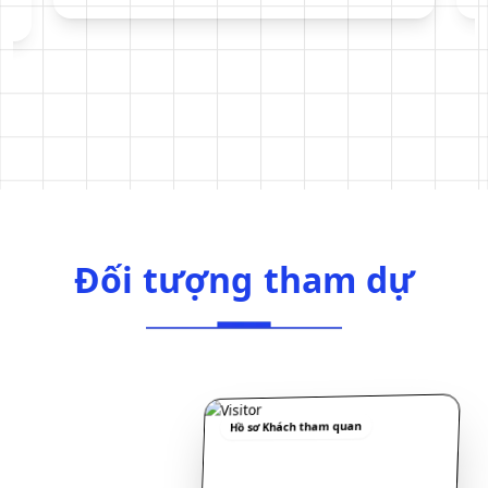
Đối tượng tham dự
Đ
ố
i
t
ư
ợ
n
g
t
h
a
m
d
ự
Hồ sơ Khách tham quan