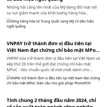
Những hải cảng lớn nhất của Mỹ đang đối mặt với
sự sụt giảm mạnh của khối lượng hàng hóa...
VNPAY trở thành đơn vị đầu tiên tại
Việt Nam đạt chứng chỉ bảo mật MPoC
toàn cầu cho giải pháp PhonePOS
VNPAY vừa trở thành đơn vị đầu tiên tại Việt Nam và
xếp thứ 26 trên thế giới đạt chứng chỉ bảo mật
MPoC - tiêu chuẩn quốc tế mới nhất dành cho
thanh toán di động. Đây là bước tiến quan trọng
trong hành trình đưa thanh toán không tiền mặt
đến gần hơn với người dân, từ hộ kinh doanh nhỏ
đến các doanh nghiệp lớn...
Tính chung 2 tháng đầu năm 2024, chỉ
số sản xuất toàn ngành công nghiệp