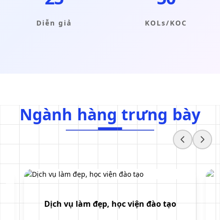
Diễn giả
KOLs/KOC
Ngành hàng trưng bày
N
g
à
n
h
h
à
n
g
t
r
ư
n
g
b
à
y
Dịch vụ làm đẹp, học viện đào tạo
c