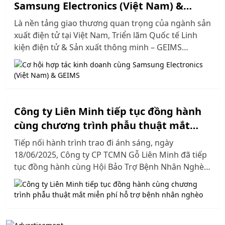
Samsung Electronics (Việt Nam) &
GEIMS
Là nền tảng giao thương quan trọng của ngành sản
xuất điện tử tại Việt Nam, Triển lãm Quốc tế Linh
kiện điện tử & Sản xuất thông minh – GEIMS
VIETNAM đã thu hút nhiều doanh nghiệp sản xuất
hàng đầu trong nước như Samsung Electronics Việt
Nam, Yidelong, Longqi Mingxing, Lingyi Intelligent
Manufacturing, Huaqin Technology,... đến trưng
bày và công bố hơn 100 yêu cầu đơn hàng, đồng
Công ty Liên Minh tiếp tục đồng hành
thời tổ chức hơn 200 phiên kết nối 1-1 với các nhà
cùng chương trình phẫu thuật mắt
cung cấp tiềm năng. Sự kiện đã tạo cầu nối hiệu
miễn phí hỗ trợ bệnh nhân nghèo
Tiếp nối hành trình trao đi ánh sáng, ngày
quả giữa các doanh nghiệp và được ban tổ chức
18/06/2025, Công ty CP TCMN Gỗ Liên Minh đã tiếp
GEIMS đánh giá cao.
tục đồng hành cùng Hội Bảo Trợ Bệnh Nhân Nghèo
TP. HCM trong chương trình “Mổ mắt miễn phí đem
lại ánh sáng cho Bệnh nhân nghèo” tại Bệnh viện
Giao thông vận tải TP. HCM. Đây là buổi phẫu thuật
lần thứ hai trong chương trình, sau thành công của