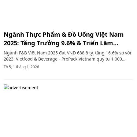
Ngành Thực Phẩm & Đồ Uống Việt Nam
2025: Tăng Trưởng 9.6% & Triển Lãm
Vietfood
Ngành F&B Việt Nam 2025 đạt VND 688.8 tỷ, tăng 16.6% so với
2023. Vietfood & Beverage - ProPack Vietnam quy tụ 1,000
doanh nghiệp, 30,000 khách tham quan từ 20 quốc gia, thúc
Th 5, 1 tháng 1, 2026
đẩy chuyển đổi số và xu hướng thực phẩm chức năng, sản
phẩm chay bền vững.