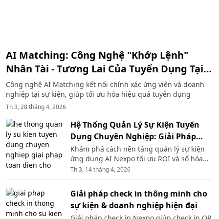
AI Matching: Công Nghệ "Khớp Lệnh"
Nhân Tài - Tương Lai Của Tuyển Dụng Tại
Sự Kiện
Công nghệ AI Matching kết nối chính xác ứng viên và doanh
nghiệp tại sự kiện, giúp tối ưu hóa hiệu quả tuyển dụng
Th 3, 28 tháng 4, 2026
Hệ Thống Quản Lý Sự Kiện Tuyển
Dụng Chuyên Nghiệp: Giải Pháp
Toàn Diện Cho Tuyển Dụng 4.0
Khám phá cách nền tảng quản lý sự kiện
ứng dụng AI Nexpo tối ưu ROI và số hóa
quy trình tuyển dụng.
Th 3, 14 tháng 4, 2026
Giải pháp check in thông minh cho
sự kiện & doanh nghiệp hiện đại
Giải pháp check in Nexpo giúp check in QR