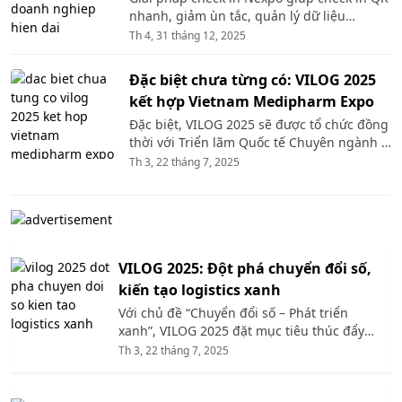
nhanh, giảm ùn tắc, quản lý dữ liệu
realtime và nâng tầm trải nghiệm tại sự
Th 4, 31 tháng 12, 2025
kiện/doanh nghiệp.
Đặc biệt chưa từng có: VILOG 2025
kết hợp Vietnam Medipharm Expo
Đặc biệt, VILOG 2025 sẽ được tổ chức đồng
thời với Triển lãm Quốc tế Chuyên ngành Y
Dược lần thứ 23 (Vietnam Medipharm
Th 3, 22 tháng 7, 2025
Expo) tại TP Hồ Chí Minh. Sự kết hợp này
mang lại cơ hội đặc biệt cho các doanh
nghiệp tham gia hai sự kiện tìm hiểu lẫn
nhau, tìm kiếm đối tác tiềm năng và tối ưu
hoá quy trình chuỗi cung ứng ngành Dược
VILOG 2025: Đột phá chuyển đổi số,
phẩm và Thiết bị y tế.
kiến tạo logistics xanh
Với chủ đề “Chuyển đổi số – Phát triển
xanh”, VILOG 2025 đặt mục tiêu thúc đẩy
logistics bền vững trong bối cảnh hội
Th 3, 22 tháng 7, 2025
nhập sâu rộng. Triển lãm năm nay sẽ tập
trung trưng bày các giải pháp công nghệ