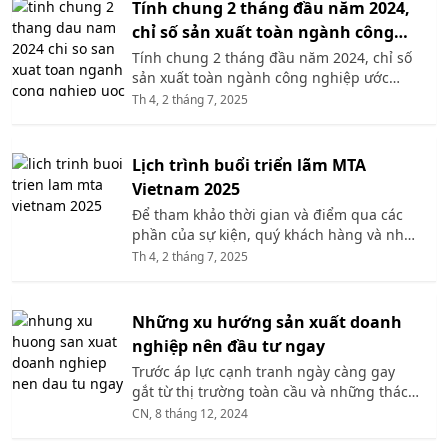
tiên tiến, từ tự động hóa, trí tuệ nhân tạo
Tính chung 2 tháng đầu năm 2024,
(AI), đến chuỗi cung ứng tích hợp IoT và
chỉ số sản xuất toàn ngành công
vận tải thân thiện với môi trường.
nghiệp ước tính tăng 5,7% so với
Tính chung 2 tháng đầu năm 2024, chỉ số
sản xuất toàn ngành công nghiệp ước
cùng kỳ năm trước
tăng 5,7% so với cùng kỳ năm trước; trong
Th 4, 2 tháng 7, 2025
đó, ngành chế biến, chế tạo tăng 5,9%,
đóng góp 5,2 điểm phần trăm.
Lịch trình buổi triển lãm MTA
Vietnam 2025
Để tham khảo thời gian và điểm qua các
phần của sự kiện, quý khách hàng và nhà
triển lãm có thể tham khảo bài viết sau.
Th 4, 2 tháng 7, 2025
Những xu hướng sản xuất doanh
nghiệp nên đầu tư ngay
Trước áp lực cạnh tranh ngày càng gay
gắt từ thị trường toàn cầu và những thách
thức sau đại dịch, doanh nghiệp cần liên
CN, 8 tháng 12, 2024
tục cập nhật và ứng dụng các xu hướng