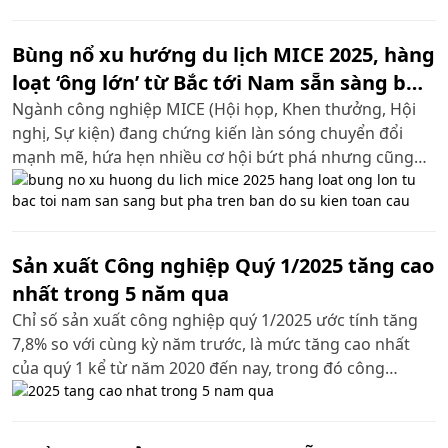
Bùng nổ xu hướng du lịch MICE 2025, hàng
loạt ‘ông lớn’ từ Bắc tới Nam sẵn sàng bứt
phá trên bản đồ sự kiện toàn cầu
Ngành công nghiệp MICE (Hội họp, Khen thưởng, Hội
nghị, Sự kiện) đang chứng kiến làn sóng chuyển đổi
mạnh mẽ, hứa hẹn nhiều cơ hội bứt phá nhưng cũng
đặt ra không ít thách thức. Trong cuộc đua này, các
thương hiệu lớn và điểm đến MICE trọng điểm tại Việt
Nam đã sẵn sàng với chiến lược đón đầu, tận dụng tối
đa tiềm năng để bứt phá trên bản đồ sự kiện toàn cầu.
Sản xuất Công nghiệp Quý 1/2025 tăng cao
nhất trong 5 năm qua
Chỉ số sản xuất công nghiệp quý 1/2025 ước tính tăng
7,8% so với cùng kỳ năm trước, là mức tăng cao nhất
của quý 1 kể từ năm 2020 đến nay, trong đó công
nghiệp chế biến, chế tạo tăng 9,5%...