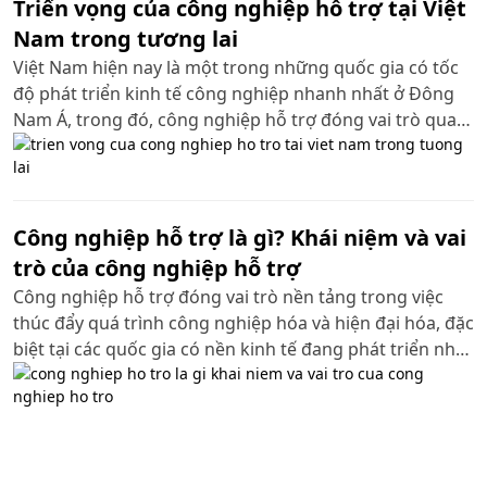
Triển vọng của công nghiệp hỗ trợ tại Việt
Nam trong tương lai
Việt Nam hiện nay là một trong những quốc gia có tốc
độ phát triển kinh tế công nghiệp nhanh nhất ở Đông
Nam Á, trong đó, công nghiệp hỗ trợ đóng vai trò quan
trọng, là nền tảng vững chắc cho sự phát triển bền
vững của nền kinh tế. Ngành công nghiệp hỗ trợ không
chỉ thúc đẩy sự chuyển mình trong sản xuất, mà còn
giúp Việt Nam giảm bớt sự phụ thuộc vào nhập khẩu,
Công nghiệp hỗ trợ là gì? Khái niệm và vai
nâng cao năng lực cạnh tranh quốc tế. Dưới đây là cái
trò của công nghiệp hỗ trợ
nhìn tổng quan về triển vọng phát triển của công
Công nghiệp hỗ trợ đóng vai trò nền tảng trong việc
nghiệp hỗ trợ tại Việt Nam trong tương lai, giúp các
thúc đẩy quá trình công nghiệp hóa và hiện đại hóa, đặc
doanh nghiệp định hướng chiến lược phát triển trong
biệt tại các quốc gia có nền kinh tế đang phát triển như
bối cảnh đầy thách thức và cơ hội này.
Việt Nam. Tuy nhiên, so với những nước như Trung
Quốc, Nhật Bản hay Hàn Quốc, ngành công nghiệp hỗ
trợ tại Việt Nam vẫn còn nhiều hạn chế, chưa đáp ứng
đủ nhu cầu sản xuất và lắp ráp trong nước. Vậy công
nghiệp hỗ trợ là gì và vai trò của ngành này trong sự